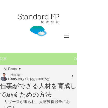
記事
All Posts
檜垣 祐一
All Posts
2022年9月17日
読了時間: 5分
仕事ができる人材を育成し
中小企業
ていくための方法
人材育成
リソースが限られ、人材獲得競争にお
いても