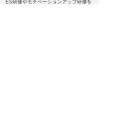
ES研修やモチベーションアップ研修を
行う場合は
そういった点を基準に選定するのもよ
いでしょう。
④     まとめ
仕事ができる人材を育成するというの
は
やみくもに仕事を覚えさせるだけでは
限界があります。
仕事を覚えて業務をそつなくこなせる
ようになっただけでは
会社側としても物足りなさを覚えるで
しょう。
より、覚えた仕事を高いレベルで遂行
できるような人材を育成するためにも