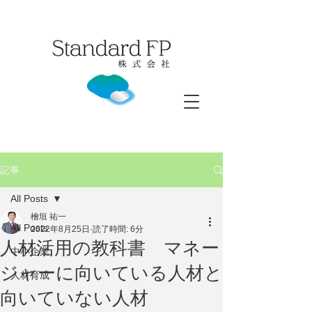
記事
All Posts
檜垣 祐一
All Posts
2022年8月25日
読了時間: 6分
人材活用の教科書 マネー
中小企業
ジャーに向いている人材と
人材育成
向いていない人材