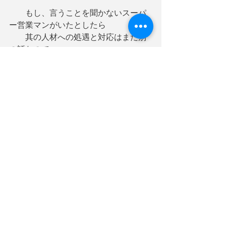
　　もし、言うことを聞かないスーパ
ー営業マンがいたとしたら
　　其の人材への処遇と対応はまた別
の話なので
　　別途紙面を割きます。
　　たった一人のスーパー営業マンに
依存しているようだと
　　その組織もまだまだ未完成です。
　　会社というのは再現性と継続性が
極めて大切です。
　　会社が収益を上げていくためも、
　　お客さんを守っていくためにもで
す。
④    まとめ