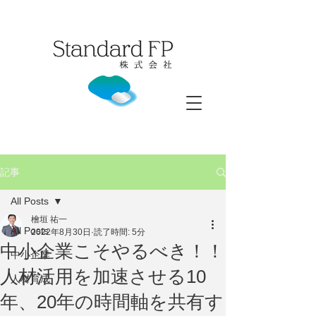
記事
All Posts
檜垣 祐一
All Posts
2022年8月30日
読了時間: 5分
中小企業こそやるべき！！
中小企業
人材活用を加速させる10
人材育成
年、20年の時間軸を共有す